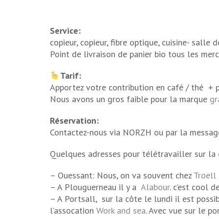
Service:
copieur, copieur, fibre optique, cuisine- salle d
Point de livraison de panier bio tous les me
Tarif:
Apportez votre contribution en café / thé + p
Nous avons un gros faible pour la marque
gr
Réservation:
Contactez-nous via NORZH ou par la messag
Quelques adresses pour télétravailler sur la 
– Ouessant: Nous, on va souvent chez
Troell
– A Plouguerneau il y a
Alabour
. c’est cool 
– A Portsall, sur la côte le lundi il est pos
l’assocation
Work and sea
. Avec vue sur le p