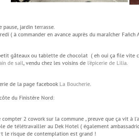
e pause, jardin terrasse.
rcredi ( à commander en avance auprès du maraîcher Fañch A
etit gâteaux ou tablette de chocolat ( eh oui ça file vite 
ain de sail
, vendu chez les voisins de
l’épicerie de Lilia
.
erie de la page facebook
La Boucherie
.
côte du Finistère Nord:
de compter 2 cowork sur la commune , preuve que ça vit à l’
sible de télétravailler au Dek Hotel ( également ambassadr
ort le risque de contemplation est grand !