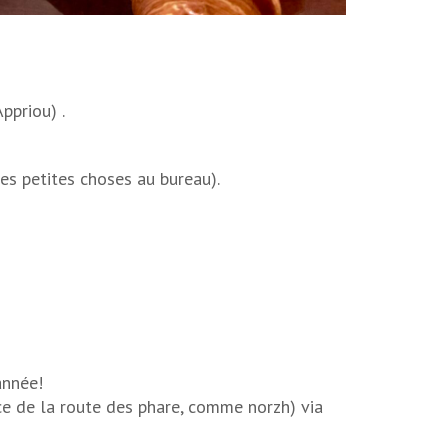
ppriou) .
ces petites choses au bureau).
année!
ice de la route des phare, comme norzh) via