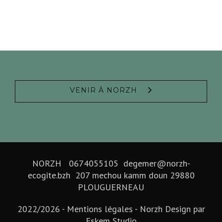
VENIR À NORZH
NORZH 0674055105 degemer@norzh-
ecogite.bzh 207 mechou kamm doun 29880
PLOUGUERNEAU
2022/2026 -
Mentions légales
- Norzh Design par
Eskem Studio